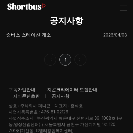
공지사항
숏버스 스테이션 개소
2026/04/08
〈
1
〉
구독가입안내
지콘크리에이터 모집안내
지식콘텐츠란
공지사항
상호 : 주식회사 퍼니콘
대표자 : 홍석호
사업자등록번호 : 476-81-02126
사업장주소지 : 부산광역시 해운대구 센텀서로 39, 1008호 (우
동,영상산업센터) / 서울특별시 금천구 가산디지털 1로 120,
701호(가산동, G밸리창업복지센터)