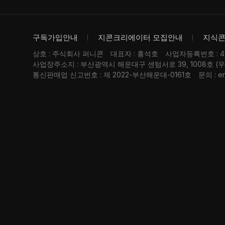
구독가입안내
지콘크리에이터 모집안내
지식
상호 : 주식회사 퍼니콘
대표자 : 홍석호
사업자등록번호 : 476
사업장주소지 : 부산광역시 해운대구 센텀서로 39, 1008호 (
통신판매업 신고번호 : 제 2022-부산해운대-0161호
문의 : er