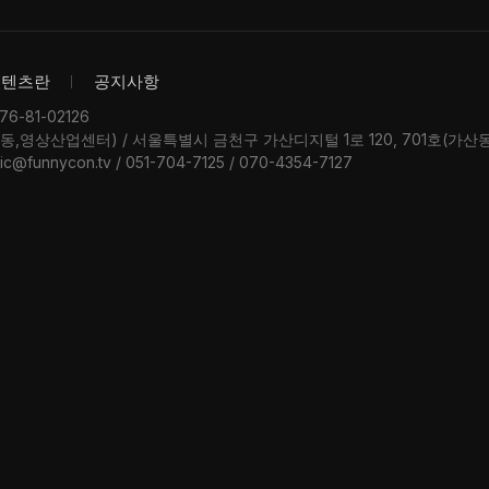
콘텐츠란
공지사항
-81-02126
우동,영상산업센터) / 서울특별시 금천구 가산디지털 1로 120, 701호(가
ic@funnycon.tv / 051-704-7125 / 070-4354-7127