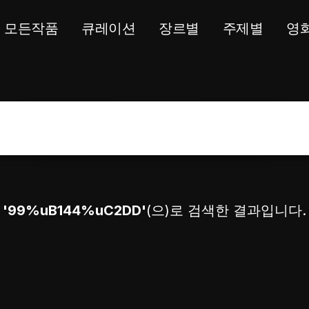
모든작품
큐레이션
장르별
주제별
영
'99%uB144%uC2DD'
(으)로 검색한 결과입니다.