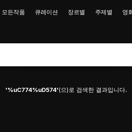
모든작품
큐레이션
장르별
주제별
영
'%uC774%uD574'
(으)로 검색한 결과입니다.