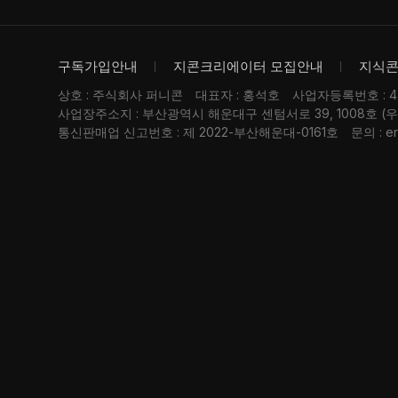
구독가입안내
지콘크리에이터 모집안내
지식
상호 : 주식회사 퍼니콘
대표자 : 홍석호
사업자등록번호 : 476
사업장주소지 : 부산광역시 해운대구 센텀서로 39, 1008호 (
통신판매업 신고번호 : 제 2022-부산해운대-0161호
문의 : er