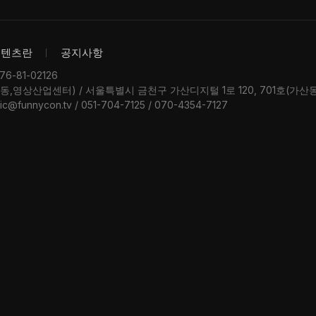
콘텐츠란
공지사항
-81-02126
우동,영상산업센터) / 서울특별시 금천구 가산디지털 1로 120, 701호(가
ic@funnycon.tv / 051-704-7125 / 070-4354-7127