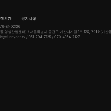
콘텐츠란
공지사항
-81-02126
우동,영상산업센터) / 서울특별시 금천구 가산디지털 1로 120, 701호(가
ic@funnycon.tv / 051-704-7125 / 070-4354-7127