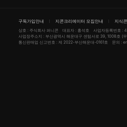
구독가입안내
지콘크리에이터 모집안내
지식
상호 : 주식회사 퍼니콘
대표자 : 홍석호
사업자등록번호 : 476
사업장주소지 : 부산광역시 해운대구 센텀서로 39, 1008호 (
통신판매업 신고번호 : 제 2022-부산해운대-0161호
문의 : er