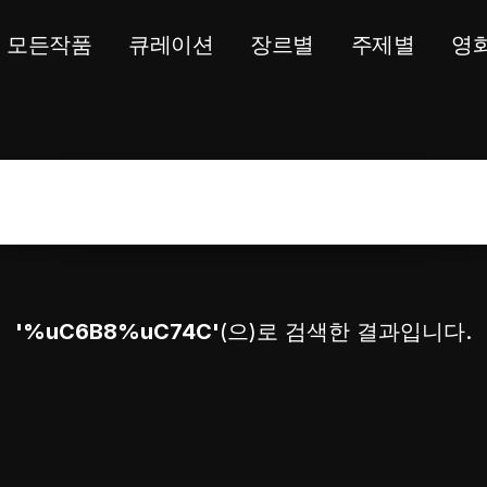
모든작품
큐레이션
장르별
주제별
영
'%uC6B8%uC74C'
(으)로 검색한 결과입니다.