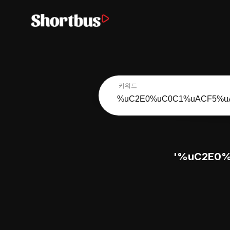
키워드
'%uC2E0%