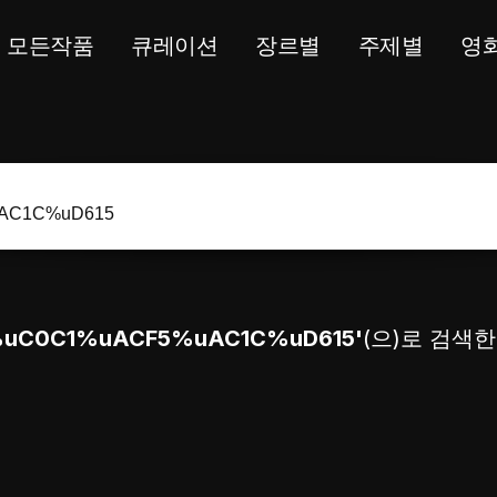
모든작품
큐레이션
장르별
주제별
영
uC0C1%uACF5%uAC1C%uD615'
(으)로 검색