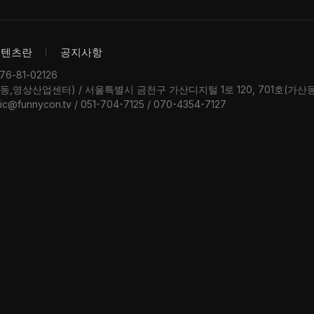
콘텐츠란
공지사항
-81-02126
우동,영상산업센터) / 서울특별시 금천구 가산디지털 1로 120, 701호(가
ic@funnycon.tv / 051-704-7125 / 070-4354-7127