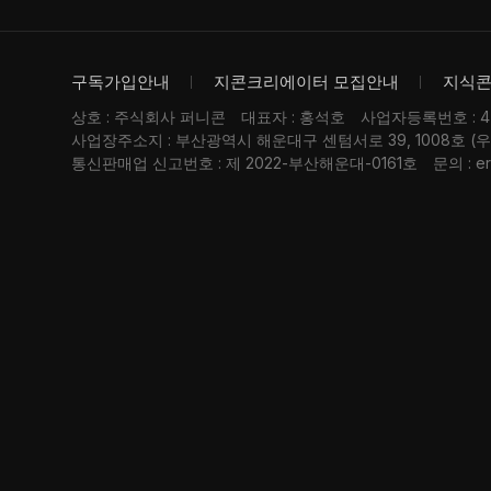
구독가입안내
지콘크리에이터 모집안내
지식
상호 : 주식회사 퍼니콘
대표자 : 홍석호
사업자등록번호 : 476
사업장주소지 : 부산광역시 해운대구 센텀서로 39, 1008호 (
통신판매업 신고번호 : 제 2022-부산해운대-0161호
문의 : er