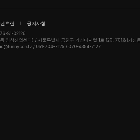
콘텐츠란
공지사항
-81-02126
우동,영상산업센터) / 서울특별시 금천구 가산디지털 1로 120, 701호(가
ic@funnycon.tv / 051-704-7125 / 070-4354-7127