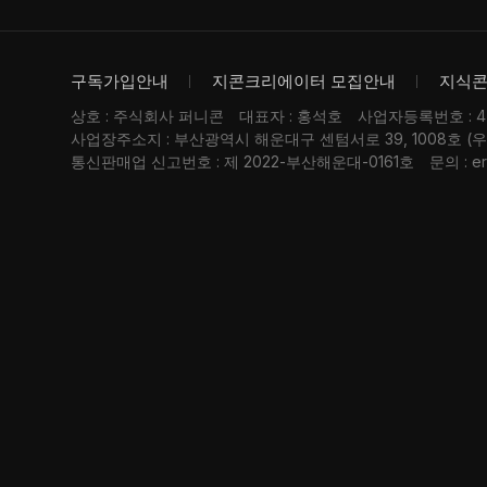
구독가입안내
지콘크리에이터 모집안내
지식
상호 : 주식회사 퍼니콘
대표자 : 홍석호
사업자등록번호 : 476
사업장주소지 : 부산광역시 해운대구 센텀서로 39, 1008호 (
통신판매업 신고번호 : 제 2022-부산해운대-0161호
문의 : er