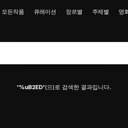
모든작품
큐레이션
장르별
주제별
영
'%uB2ED'
(으)로 검색한 결과입니다.