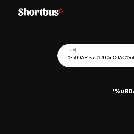
키워드
'%uB0