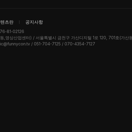
콘텐츠란
공지사항
-81-02126
우동,영상산업센터) / 서울특별시 금천구 가산디지털 1로 120, 701호(가
ic@funnycon.tv / 051-704-7125 / 070-4354-7127