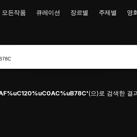
모든작품
큐레이션
장르별
주제별
영
AF%uC120%uC0AC%uB78C'
(으)로 검색한 결