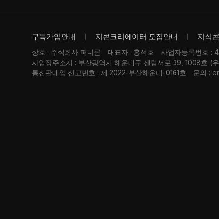
구독가입안내
지콘크리에이터 모집안내
지식
상호 : 주식회사 퍼니콘
대표자 : 홍석호
사업자등록번호 : 476
사업장주소지 : 부산광역시 해운대구 센텀서로 39, 1008호 (
통신판매업 신고번호 : 제 2022-부산해운대-0161호
문의 : er