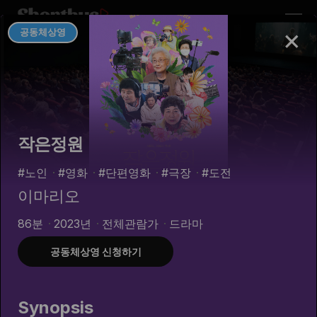
×
공동체상영
공동체상영 카테고리
공동체상영을 쉽고 간편하게!
작은정원
#노인
#영화
#단편영화
#극장
#도전
이마리오
96m
78m
86분
2023년
전체관람가
드라마
100% 울프: 푸들이 될 순 없어
까치발
공동체상영 신청하기
#푸들
#늑대
#울프
#모험
#개
#까치발
#애견
#장애
#뇌성마비
#엄
Synopsis