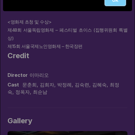
OK
과연 언니들은 다큐멘터리를 완성할 수 있을까?
89m
80m
어쩌다 공주, 닭냥이 왕자를 부탁해!
이빨요정 비올레타: 요정나라로 돌아갈래!
<영화제 초청 및 수상>
#마법
#공주
#왕자
#어드벤처
#요정
#원정대
#이빨
#저주
#꼴찌
#숲
#모험
#고양이
#사
제48회 서울독립영화제 – 페스티벌 초이스 (집행위원회 특별
상)
제15회 서울국제노인영화제 – 한국장편​
Credit
Director
이마리오
Cast
문춘희, 김희자, 박정례, 김숙련, 김혜숙, 최정
86m
숙, 정옥자, 최순남
작은정원
#노인
#영화
#단편영화
#극장
#도전
Gallery