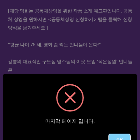
[해당 영화는 공동체상영을 위한 작품 소개 예고편입니다. 공동
체 상영을 원하시면 <공동체상영 신청하기> 탭을 클릭해 신청
97m
80m
양식을 남겨주세요.]​
동물, 원
사랑은 낙엽을 타고
#동물
#인간
#동물원
#환경
#공존
#사랑
#고양이
#운명
#가을
#맹수
#낙엽
#울타리
#유
“평균 나이 75 세, 영화 좀 찍는 언니들이 온다!”
강릉의 대표적인 구도심 명주동의 이웃 모임 ‘작은정원’ 언니들
은
3 년간 배워오던 스마트폰 사진에서 한발 더 나아가 영화를 찍
76m
105m
기로 마음먹는다.
평균연령 75 세, 마음처럼 몸이 따라주지는 않지만 그래도 재미
슈퍼 키드 헤일리
어른 김장하
있다.
#히어로
#영웅
#게임광
#프로젝트
#어른
#모험
#책임
#어린이
#사회
#존경
#한
그렇게 만들어진 단편극영화 <우리동네 우체부>가
영화제에 초청이 되고 수상을 하기도 한다.
마지막 페이지 입니다.
그렇다면 이제부터는 다큐멘터리 영화 만들기이다!